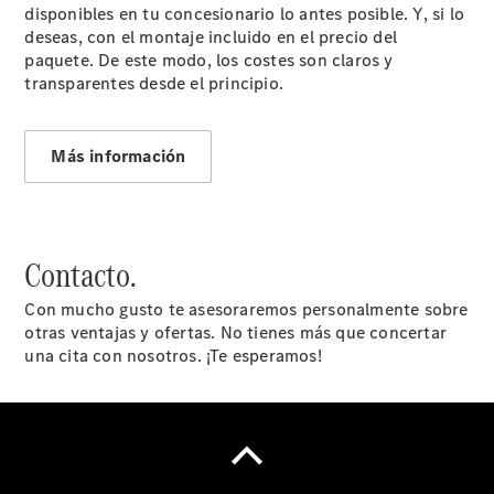
disponibles en tu concesionario lo antes posible. Y, si lo
accesorios
deseas, con el montaje incluido en el precio del
y boutique
paquete. De este modo, los costes son claros y
Llamadas al
transparentes desde el principio.
taller
Asistencia
en carretera
Más información
Contacto.
Con mucho gusto te asesoraremos personalmente sobre
otras ventajas y ofertas. No tienes más que concertar
una cita con nosotros. ¡Te esperamos!
Sobre
nosotros