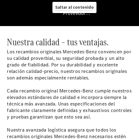
Servicio
Saltar al contenido
posventa y
Proveedor/Protección de datos
accesorios
Nuestra calidad – tus ventajas.
Los recambios originales Mercedes-Benz convencen por
su calidad proverbial, su seguridad probada y un alto
grado de fiabilidad. Por su durabilidad y excelente
relación calidad-precio, nuestros recambios originales
son además especialmente rentables.
Cada recambio original Mercedes-Benz cumple nuestros
Cita de
elevados estándares de calidad e incorpora siempre la
taller
técnica más avanzada. Unas especificaciones del
Servicios
fabricante claramente definidas y exhaustivos controles
Mercedes
y pruebas garantizan que esto sea así.
Me
Reparación y
Nuestra avanzada logística asegura que todos los
mantenimiento
recambios originales Mercedes-Benz necesarios estén
Recambios,