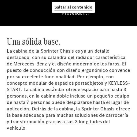
Servicio
Saltar al contenido
posventa y
Proveedor/Protección de datos
accesorios
Una sólida base.
La cabina de la Sprinter Chasis es ya un detalle
destacado, con su calandra del radiador característica
de Mercedes-Benz y el diseño moderno de los faros. El
puesto de conducción con diseño ergonómico convence
por su excelente funcionalidad. Por ejemplo, con
concepto modular de espacios portaobjetos y KEYLESS-
START. La cabina estándar ofrece espacio para hasta 3
Cita de
personas, en la cabina doble incluso un pequeño equipo
taller
de hasta 7 personas puede desplazarse hasta el lugar de
Servicios
aplicación. Detrás de la cabina, la Sprinter Chasis ofrece
Mercedes
la base adecuada para muchas soluciones de carrocería
Me
y transformación gracias a sus 3 longitudes del
Reparación y
vehículo.
mantenimiento
Recambios,