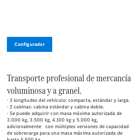
accesorios
y boutique
Llamadas al
taller
Asistencia
en carretera
Configurador
Transporte profesional de mercancía
voluminosa y a granel.
· 3 longitudes del vehículo: compacta, estándar y larga.
Sobre
· 2 cabinas: cabina estándar y cabina doble.
nosotros
· Se puede adquirir con masa máxima autorizada de
3.000 kg, 3.500 kg, 4.100 kg y 5.000 kg,
adicionalmente con múltiples versiones de capacidad
de sobrecarga para una masa máxima autorizada de
hasta 5.500 kg.