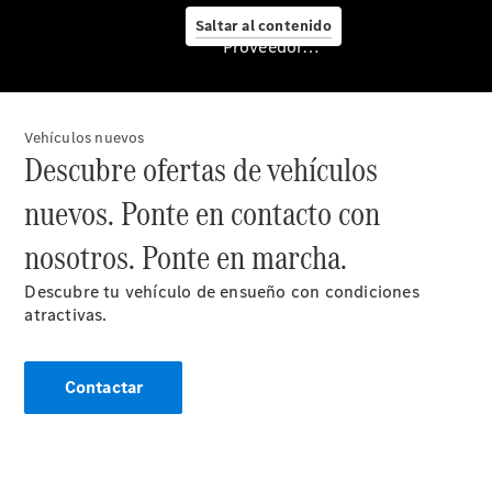
Saltar al contenido
Proveedor/Protección de datos
Vehículos nuevos
Descubre ofertas de vehículos
nuevos. Ponte en contacto con
Mercedes-
nosotros. Ponte en marcha.
Benz
Service
Descubre tu vehículo de ensueño con condiciones
Servicios
atractivas.
para
furgonetas
Asesoramiento
personalizado
Contactar
Soluciones
de
mobilidad
Control de