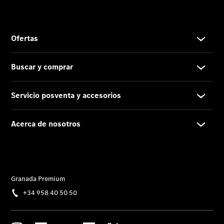
Noticias
Eventos
Nuevos
modelos
Oferta para
familias
numerosas
Clase V