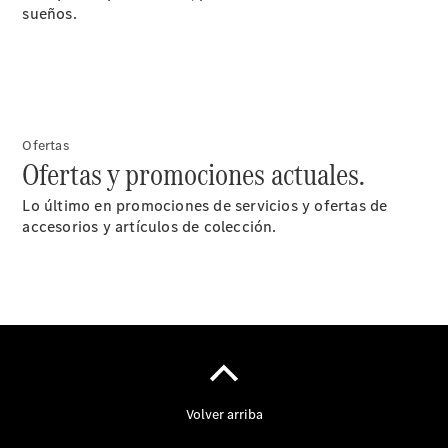
sueños.
Contacto
El
Concesionario
Van Pro
Center
Certificaciones
Ofertas
ISO
Ofertas y promociones actuales.
Pedir Cita
Previa Taller
Lo último en promociones de servicios y ofertas de
accesorios y artículos de colección.
Actualidad