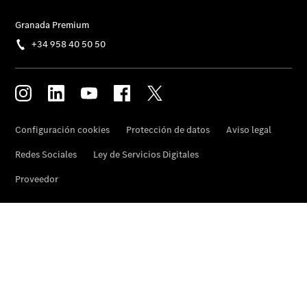
Noticias
Eventos
Nuevos
modelos
Oferta para
familias
numerosas
Clase V