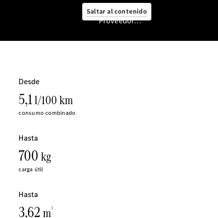
Saltar al contenido
Proveedor/Protección de datos
Mercedes-
Benz
Service
Servicios
para
furgonetas
Asesoramiento
personalizado
Soluciones
de
mobilidad
Control de