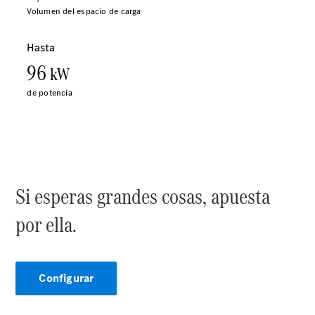
vehículos
Calidad
Mercedes-
Benz
Si esperas grandes cosas, apuesta
Sobre
Nosotros
por ella.
Configurar