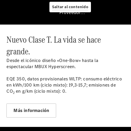
Saltar al contenido
Proveedor/Protección de datos
Nuevo Clase T. La vida se hace
grande.
Mercedes-
Desde el icónico diseño «One-Bow» hasta la
Benz
espectacular MBUX Hyperscreen.
Service
Servicios
EQE 350, datos provisionales WLTP: consumo eléctrico
para
en kWh/100 km (ciclo mixto): 19,3-15,7; emisiones de
furgonetas
CO
en g/km (ciclo mixto): 0.
2
Asesoramiento
personalizado
Soluciones
Más información
de
mobilidad
Control de