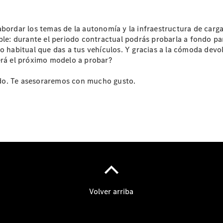
Contacto
El
abordar los temas de la autonomía y la infraestructura de carga
Concesionario
ble: durante el periodo contractual podrás probarla a fondo para
Van Pro
o habitual que das a tus vehículos. Y gracias a la cómoda devol
Center
será el próximo modelo a probar?
Certificaciones
ISO
do. Te asesoraremos con mucho gusto.
Pedir Cita
Previa Taller
Actualidad