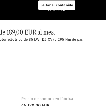
Saltar al contenido
Proveedor/Protección de datos
 de 189,00 EUR al mes.
motor eléctrico de 85 kW (116 CV) y 295 Nm de par.
Mercedes-
Benz
Service
Servicios
para
furgonetas
Asesoramiento
personalizado
Soluciones
de
mobilidad
Control de