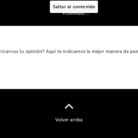
Nuevo GLC
Saltar al contenido
eléctrico
Proveedor/Protección de datos
Nuevo CLA
Shooting
Brake
Empresas
nicarnos tu opinión? Aquí te indicamos la mejor manera de po
Servicio
posventa y
accesorios