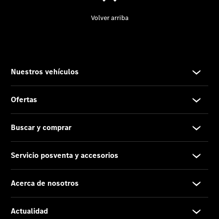
Cita de
taller
Reparación y
mantenimiento
Servicios
Mercedes
Me
Recambios,
Accesorios
& Boutique
Llamadas a
taller
Asistencia
en carretera