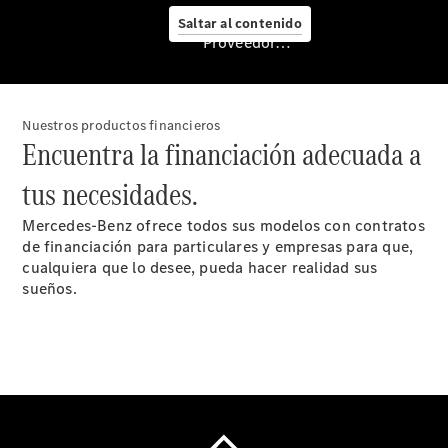
Nuevo GLC
Saltar al contenido
eléctrico
Proveedor/Protección de datos
Nuevo CLA
Shooting
Brake
Empresas
Nuestros productos financieros
Encuentra la financiación adecuada a
tus necesidades.
Mercedes-Benz ofrece todos sus modelos con contratos
de financiación para particulares y empresas para que,
cualquiera que lo desee, pueda hacer realidad sus
sueños.
Servicio
posventa y
accesorios