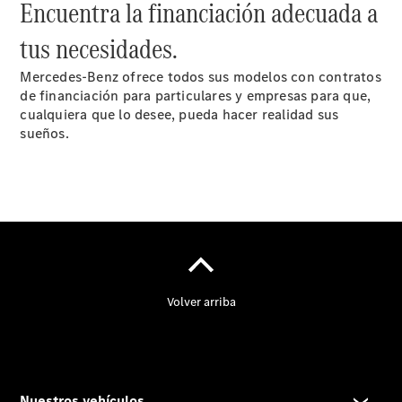
Encuentra la financiación adecuada a
tus necesidades.
Mercedes-Benz ofrece todos sus modelos con contratos
de financiación para particulares y empresas para que,
cualquiera que lo desee, pueda hacer realidad sus
sueños.
Cita de
taller
Reparación y
mantenimiento
Servicios
Mercedes
Me
Recambios,
Accesorios
& Boutique
Llamadas a
taller
Asistencia
en carretera