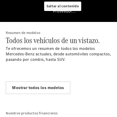
Nuevo GLC
Saltar al contenido
eléctrico
Proveedor/Protección de datos
Nuevo CLA
Shooting
Brake
Empresas
Resumen de modelos
Todos los vehículos de un vistazo.
Te ofrecemos un resumen de todos los modelos
Mercedes-Benz actuales, desde automóviles compactos,
pasando por combis, hasta SUV.
Servicio
Mostrar todos los modelos
posventa y
accesorios
Nuestros productos financieros