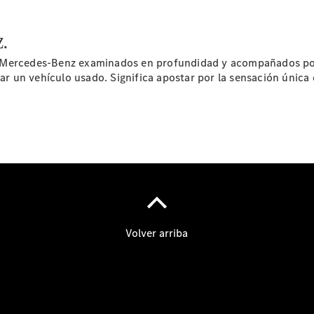
.
s Mercedes-Benz examinados en profundidad y acompañados po
 un vehículo usado. Significa apostar por la sensación única
Cita de
taller
Reparación y
mantenimiento
Servicios
Mercedes
Me
Recambios,
Accesorios
& Boutique
Llamadas a
taller
Asistencia
en carretera