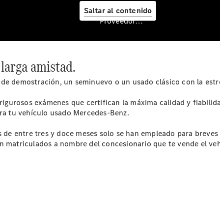
Nuevo GLC
Saltar al contenido
eléctrico
Proveedor/Protección de datos
Nuevo CLA
Shooting
Brake
Empresas
larga amistad.
de demostración, un seminuevo o un usado clásico con la estrel
gurosos exámenes que certifican la máxima calidad y fiabilida
ara tu vehículo usado Mercedes-Benz.
e entre tres y doce meses solo se han empleado para breves r
n matriculados a nombre del concesionario que te vende el vehí
Servicio
posventa y
accesorios