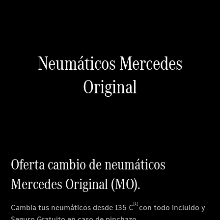
Cita de
taller
Reparación y
mantenimiento
Servicios
Mercedes
Me
Recambios,
Accesorios
& Boutique
Llamadas a
taller
Asistencia
en carretera