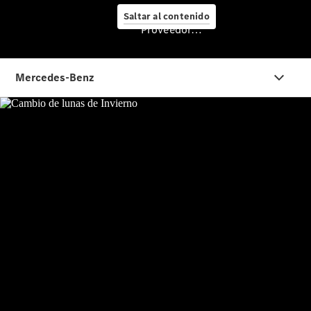
Nuevo GLC
Saltar al contenido
eléctrico
Proveedor/Protección de datos
Nuevo CLA
Shooting
Brake
Empresas
Servicio
posventa y
accesorios