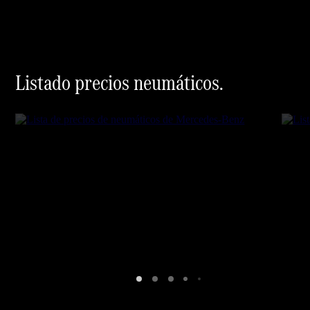
Eventos
Chequeo
Pre-ITV
gratuito
Servicio de
taller a
domicilio
Electric
Dream
Proveedor/Protección
de datos