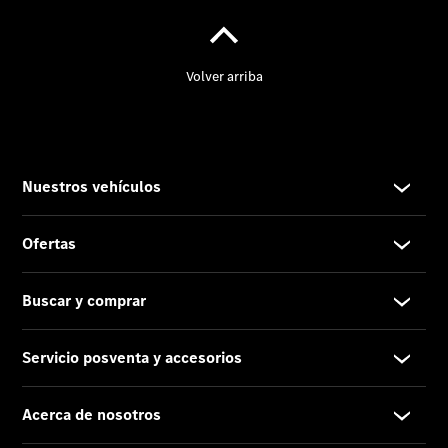
Eventos
Chequeo
Pre-ITV
gratuito
Servicio de
taller a
domicilio
Electric
Dream
Proveedor/Protección
de datos