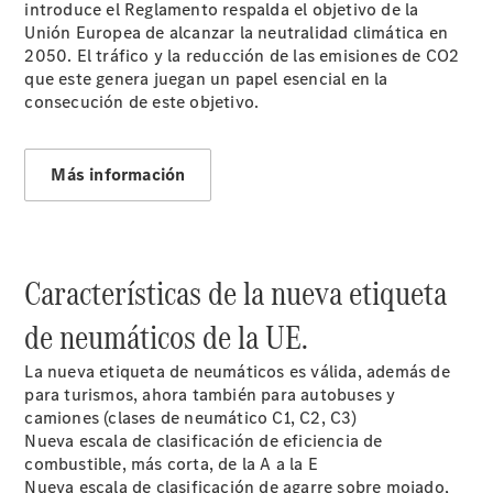
introduce el Reglamento respalda el objetivo de la
Unión Europea de alcanzar la neutralidad climática en
2050. El tráfico y la reducción de las emisiones de CO2
que este genera juegan un papel esencial en la
consecución de este objetivo.
Más información
Cita de
taller
Reparación y
mantenimiento
Servicios
Características de la nueva etiqueta
Mercedes
Me
de neumáticos de la UE.
Recambios,
Accesorios
La nueva etiqueta de neumáticos es válida, además de
& Boutique
para turismos, ahora también para autobuses y
Llamadas a
camiones (clases de neumático C1, C2, C3)
taller
Nueva escala de clasificación de eficiencia de
Asistencia
combustible, más corta, de la A a la E
en carretera
Nueva escala de clasificación de agarre sobre mojado,