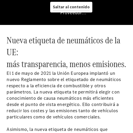
Nuevo GLC
Saltar al contenido
eléctrico
Proveedor/Protección de datos
Nuevo CLA
Shooting
Brake
Empresas
Nueva etiqueta de neumáticos de la
UE:
más transparencia, menos emisiones.
El 1 de mayo de 2021 la Unión Europea implantó un
nuevo Reglamento sobre el etiquetado de neumáticos
respecto a la eficiencia de combustible y otros
parámetros. La nueva etiqueta te permitirá elegir con
Servicio
conocimiento de causa neumáticos más eficientes
posventa y
desde el punto de vista energético. Ello contribuirá a
accesorios
reducir los costes y las emisiones tanto de vehículos
particulares como de vehículos comerciales.
Asimismo, la nueva etiqueta de neumáticos que