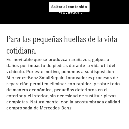
Nuevo GLC
Saltar al contenido
eléctrico
Proveedor/Protección de datos
Nuevo CLA
Shooting
Brake
Empresas
Para las pequeñas huellas de la vida
cotidiana.
Es inevitable que se produzcan arañazos, golpes o
daños por impacto de piedras durante la vida útil del
vehículo. Por este motivo, ponemos a su disposición
Mercedes-Benz SmallRepair. Innovadores procesos de
reparación permiten eliminar con rapidez, y sobre todo
de manera económica, pequeños deterioros en el
Servicio
exterior y el interior, sin necesidad de sustituir piezas
posventa y
completas. Naturalmente, con la acostumbrada calidad
accesorios
comprobada de Mercedes-Benz.