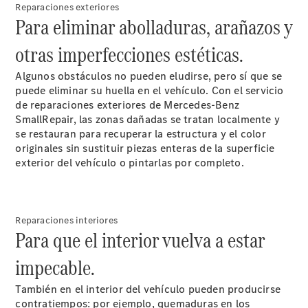
Reparaciones exteriores
Para eliminar abolladuras, arañazos y
otras imperfecciones estéticas.
Algunos obstáculos no pueden eludirse, pero sí que se
puede eliminar su huella en el vehículo. Con el servicio
de reparaciones exteriores de Mercedes-Benz
Cita de
SmallRepair, las zonas dañadas se tratan localmente y
taller
se restauran para recuperar la estructura y el color
Reparación y
originales sin sustituir piezas enteras de la superficie
mantenimiento
exterior del vehículo o pintarlas por completo.
Servicios
Mercedes
Me
Recambios,
Reparaciones interiores
Accesorios
Para que el interior vuelva a estar
& Boutique
Llamadas a
impecable.
taller
Asistencia
También en el interior del vehículo pueden producirse
en carretera
contratiempos: por ejemplo, quemaduras en los