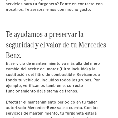
servicios para tu furgoneta? Ponte en contacto con
Contacto
nosotros. Te asesoraremos con mucho gusto.
El
Concesionario
Van Pro
Center
Te ayudamos a preservar la
Certificaciones
ISO
seguridad y el valor de tu Mercedes-
Pedir Cita
Benz.
Previa Taller
El servicio de mantenimiento va más allá del mero
cambio del aceite del motor (filtro incluido) y la
sustitución del filtro de combustible. Revisamos a
fondo tu vehículo, incluidos todos los grupos. Por
ejemplo, verificamos también el correcto
funcionamiento del sistema de frenos.
Efectuar el mantenimiento periódico en tu taller
Actualidad
autorizado Mercedes-Benz sale a cuenta. Con los
servicios de mantenimiento, tu furgoneta estará