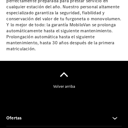
perfectamente preparada para prestar servicio en
cualquier estación del año. Nuestro personal altamente
especializado garantiza la seguridad, fiabilidad y
conservación del valor de tu furgoneta o monovolumen.
Y lo mejor de todo: la garantía MobiloVan se prolonga
Noticias
automáticamente hasta el siguiente mantenimiento.
Eventos
Prolongación automática hasta el siguiente
Nuevos
mantenimiento, hasta 30 años después de la primera
modelos
matriculación.
Oferta para
familias
numerosas
Clase V