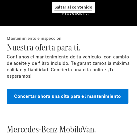
Saltar al contenido
Proveedor/Protección de datos
Mantenimiento e inspección
Nuestra oferta para ti.
Confíanos el mantenimiento de tu vehículo, con cambio
Mercedes-
de aceite y de filtro incluido. Te garantizamos la máxima
Benz
calidad y fiabilidad. Concierta una cita online. ¡Te
Service
esperamos!
Servicios
para
furgonetas
Concertar ahora una cita para el mantenimiento
Asesoramiento
personalizado
Soluciones
de
Mercedes-Benz MobiloVan.
mobilidad
Control de